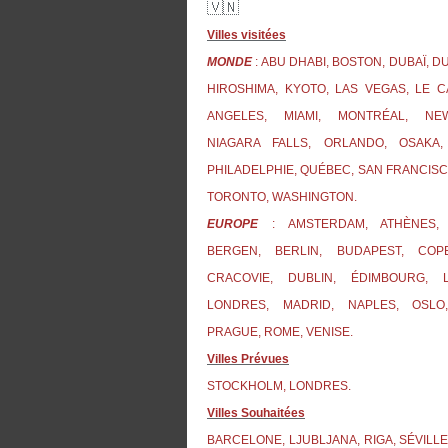
🇻🇳
Villes visitées
MONDE
: ABU DHABI, BOSTON, DUBAÏ, D
HIROSHIMA, KYOTO, LAS VEGAS, LE C
ANGELES, MIAMI, MONTRÉAL, NE
NIAGARA FALLS, ORLANDO, OSAKA,
PHILADELPHIE, QUÉBEC, SAN FRANCISC
TORONTO, WASHINGTON.
EUROPE
: AMSTERDAM, ATHÈNES, 
BERGEN, BERLIN, BUDAPEST, COP
CRACOVIE, DUBLIN, ÉDIMBOURG, L
LONDRES, MADRID, NAPLES, OSLO
PRAGUE, ROME, VENISE.
Villes Prévues
STOCKHOLM, LONDRES.
Villes Souhaitées
BARCELONE, LJUBLJANA, RIGA, SÉVILLE,