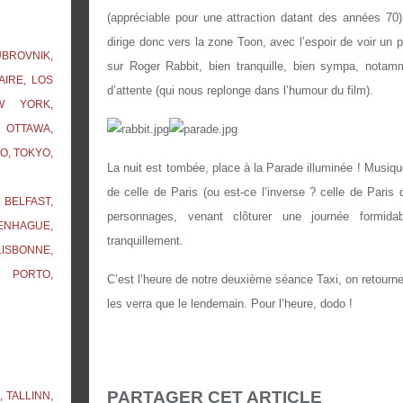
(appréciable pour une attraction datant des années 70)
dirige donc vers la zone Toon, avec l’espoir de voir un pe
UBROVNIK,
sur Roger Rabbit, bien tranquille, bien sympa, notam
AIRE, LOS
d’attente (qui nous replonge dans l’humour du film).
W YORK,
 OTTAWA,
O, TOKYO,
La nuit est tombée, place à
la Parade
illuminée ! Musiqu
de celle de Paris (ou est-ce l’inverse ? celle de Paris 
BELFAST,
personnages, venant clôturer une journée formid
ENHAGUE,
tranquillement.
ISBONNE,
, PORTO,
C’est l’heure de notre deuxième séance Taxi, on retourne 
les verra que le lendemain. Pour l’heure, dodo !
PARTAGER CET ARTICLE
 TALLINN,