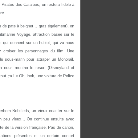
 Pirates des Caraibes, on restera fidèle à
ure.
és de pate à beignet… gras également), on
ubmarine Voyage, attraction basée sur le
qui donnent sur un hublot, qui va nous
y croiser les personnages du film. Une
 du sous-marin pour attraper un Monorail,
a nous montrer le resort (Disneyland et
 tout ça ! « Oh, look, une voiture de Police
erhorn Bobsleds, un vieux coaster sur le
 un peu vieux… On continue ensuite avec
te de la version française. Pas de canon,
tions présentes et un certain confort