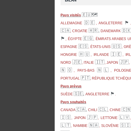
BILAN
🇪🇺🗺
Pays visités
🇩🇪
🏴󠁧󠁢󠁥󠁮󠁧󠁿
ALLEMAGNE
, ANGLETERRE
🇨🇦
🇭🇷,
🇩
, CROATIE
DANEMARK
🏴󠁧󠁢󠁳󠁣󠁴󠁿
🇪🇬
, ÉGYPTE
, ÉMIRATS ARABES U
🇪🇸
🇺🇸
ESPAGNE
, ÉTATS-UNIS
, GR
🇭🇺
🇮🇪
HONGRIE
, IRLANDE
, I
🇯🇪
🇮🇹
🇯🇵
NORD
, ITALIE
, JAPON
,
🇳🇴
🇳🇱
, PAYS-BAS
, POLOG
🇵🇹
PORTUGAL
, RÉPUBLIQUE TCHÈQ
Pays prévus
🇸🇪,
🏴󠁧󠁢󠁥󠁮󠁧󠁿
SUÈDE
ANGLETERRE
.
Pays souhaités
🇨🇦,
🇨🇱
🇨
CANADA
CHILI
, CHINE
🇮🇸
🇯🇵
🇱🇻
, JAPON
, LETTONIE
🇱🇹
🇳🇦
🇸🇮
, NAMIBIE
, SLOVÉNIE