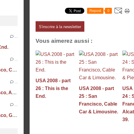
Repost
0
S'inscrire à la newsletter
…
Vous aimerez aussi :
End.
…
USA 2008 - part 25 : San Francisco, Cable Car & Limousine.
USA 2008 - part
…
26 : This is the
USA 2008 - part
USA 2
USA 2008 - part 24 : San Francisco, Alcatraz & Pier 39.
End.
25 : San
24 : 
Francisco, Cable
Fran
…
Car & Limousine.
Alcat
USA 2008 - part 23 : San Francisco, Golden Gate & Twin Peaks.
39.