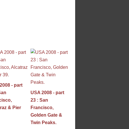
008 - part
San
USA 2008 - part
cisco,
23 : San
raz & Pier
Francisco,
Golden Gate &
Twin Peaks.