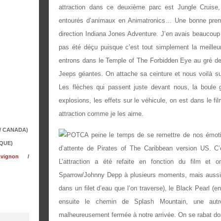
attraction dans ce deuxième parc est Jungle Cruise,
entourés d’animaux en Animatronics… Une bonne prem
direction Indiana Jones Adventure. J’en avais beaucoup e
pas été déçu puisque c’est tout simplement la meilleu
entrons dans le Temple of The Forbidden Eye au gré de 
Jeeps géantes. On attache sa ceinture et nous voilà sur
Les flèches qui passent juste devant nous, la boule 
explosions, les effets sur le véhicule, on est dans le fil
attraction comme je les aime.
 / CANADA)
A peine le temps de se remettre de nos émoti
QUE)
d’attente de Pirates of The
Caribbean
version US. C’e
vignon /
L’attraction a été refaite en fonction du film et 
Sparrow/Johnny Depp à plusieurs moments, mais aussi
dans un filet d’eau que l’on traverse), le Black Pearl (e
ensuite le chemin de Splash Mountain, une autre
malheureusement fermée à notre arrivée. On se rabat d