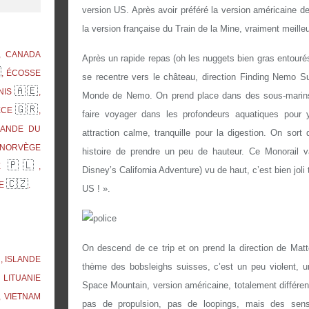
version US. Après avoir préféré la version américaine de
la version française du Train de
la Mine
, vraiment meille
, CANADA
Après un rapide repas (oh les nuggets bien gras entour

, ÉCOSSE
se recentre vers le château, direction Finding Nemo S
🇦🇪
NIS
,
Monde de Nemo. On prend place dans des sous-marins 
🇬🇷
ÈCE
,
faire voyager dans les profondeurs aquatiques pour 
RLANDE DU
attraction calme, tranquille pour la digestion. On sort
 NORVÈGE
histoire de prendre un peu de hauteur. Ce Monorail v
🇵🇱
NE
,
Disney’s California Adventure) vu de haut, c’est bien joli
🇨🇿
UE
.
US ! ».
On descend de ce trip et on prend la direction de Matt

, ISLANDE
thème des bobsleighs suisses, c’est un peu violent,
, LITUANIE
Space Mountain, version américaine, totalement différen
, VIETNAM
pas de propulsion, pas de loopings, mais des sensa