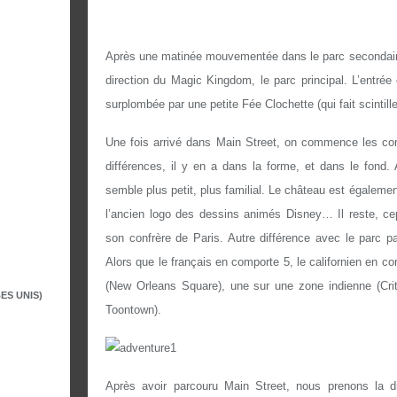
Après une matinée mouvementée dans le parc secondair
direction du Magic Kingdom, le parc principal. L’entré
surplombée par une petite Fée Clochette (qui fait scintiller
Une fois arrivé dans Main Street, on commence les com
différences, il y en a dans la forme, et dans le fond.
semble plus petit, plus familial. Le château est également
l’ancien logo des dessins animés Disney… Il reste, cepe
son confrère de Paris. Autre différence avec le parc p
Alors que le français en comporte 5, le californien en c
(New Orleans Square), une sur une zone indienne (Crit
ES UNIS)
Toontown).
Après avoir parcouru Main Street, nous prenons la di