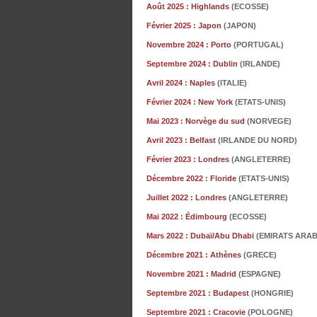
Août 2025 :
Highlands
(ECOSSE)
Février 2025 :
Japon
(JAPON)
Novembre 2024 :
Porto
(PORTUGAL)
Septembre 2024 :
Dublin
(IRLANDE)
Avril 2024 :
Naples
(ITALIE)
Février 2024 :
New York
(ETATS-UNIS)
Mai 2023 :
Norvège du sud
(NORVEGE)
Avril 2023 :
Belfast
(IRLANDE DU NORD)
Février 2023 :
Londres
(ANGLETERRE)
Décembre 2022 :
Floride
(ETATS-UNIS)
Juillet 2022 :
Londres
(ANGLETERRE)
Mai 2022 :
Édimbourg
(ECOSSE)
Mars 2022 :
Dubaï/Abu Dhabi
(EMIRATS ARAB
Décembre
2021 :
Athènes
(GRECE)
Novembre
2021 :
Madrid
(ESPAGNE)
Septembre 2021 :
Budapest
(HONGRIE)
Septembre 2021 :
Cracovie
(POLOGNE)