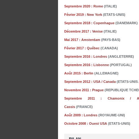
Septembre 2020 :
Rome
(ITALIE)
Février 2019 :
New York
(ETATS-UNIS)
Septembre 2018 :
Copenhague
(DANEMARK)
Décembre 2017 :
Venise
(ITALIE)
Mai
2017 :
Amsterdam
(PAYS-BAS)
Février 2017 :
Québec
(CANADA)
Septembre 2016 :
Londres
(ANGLETERRE)
Septembre 2016 :
Lisbonne
(PORTUGAL)
Août 2015 :
Berlin
(ALLEMAGNE)
Septembre 2012 :
USA / Canada
(ETATS-UNIS
Novembre 2011 :
Prague
(REPUBLIQUE TCHE
Septembre 2011 :
Chamonix / A
Cassis
(FRANCE)
Août 2009 :
Londres
(ROYAUME-UNI)
Octobre 2008 :
Ouest USA
(ETATS-UNIS)