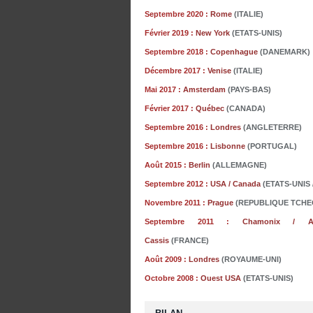
Septembre 2020 :
Rome
(ITALIE)
Février 2019 :
New York
(ETATS-UNIS)
Septembre 2018 :
Copenhague
(DANEMARK)
Décembre 2017 :
Venise
(ITALIE)
Mai
2017 :
Amsterdam
(PAYS-BAS)
Février 2017 :
Québec
(CANADA)
Septembre 2016 :
Londres
(ANGLETERRE)
Septembre 2016 :
Lisbonne
(PORTUGAL)
Août 2015 :
Berlin
(ALLEMAGNE)
Septembre 2012 :
USA / Canada
(ETATS-UNIS
Novembre 2011 :
Prague
(REPUBLIQUE TCHE
Septembre 2011 :
Chamonix / A
Cassis
(FRANCE)
Août 2009 :
Londres
(ROYAUME-UNI)
Octobre 2008 :
Ouest USA
(ETATS-UNIS)