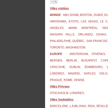
🇻🇳
Villes visitées
MONDE
: ABU DHABI, BOSTON, DUBAÏ, D
HIROSHIMA, KYOTO, LAS VEGAS, LE C
ANGELES, MIAMI, MONTRÉAL, NE
NIAGARA FALLS, ORLANDO, OSAKA,
PHILADELPHIE, QUÉBEC, SAN FRANCISC
TORONTO, WASHINGTON.
EUROPE
: AMSTERDAM, ATHÈNES, 
BERGEN, BERLIN, BUDAPEST, COP
CRACOVIE, DUBLIN, ÉDIMBOURG, L
LONDRES, MADRID, NAPLES, OSLO
PRAGUE, ROME, VENISE.
Villes Prévues
STOCKHOLM, LONDRES.
Villes Souhaitées
BARCELONE, LJUBLJANA, RIGA, SÉVILLE,