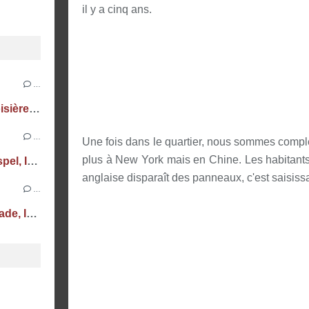
il y a cinq ans.
…
New York Février 2024 - p9 - Croisière et The End
…
Une fois dans le quartier, nous sommes comp
plus à New York mais en Chine. Les habitants 
New York Février 2024 - p8 - Gospel, Intrepid et Empire State Building
anglaise disparaît des panneaux, c'est saisiss
…
New York Février 2024 - p7 - Balade, Irish Pub et Brooklyn Nets