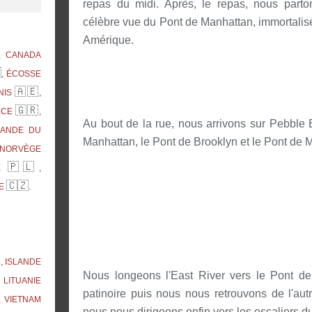
repas du midi. Après, le repas, nous parto
célèbre vue du Pont de Manhattan, immortalisée 
Amérique.
, CANADA

, ÉCOSSE
🇦🇪
NIS
,
🇬🇷
ÈCE
,
Au bout de la rue, nous arrivons sur Pebble
RLANDE DU
Manhattan, le Pont de Brooklyn et le Pont de 
 NORVÈGE
🇵🇱
NE
,
🇨🇿
UE
.

, ISLANDE
Nous longeons l'East River vers le Pont de
, LITUANIE
patinoire puis nous nous retrouvons de l'au
, VIETNAM
nous nous dirigeons enfin vers les escaliers d