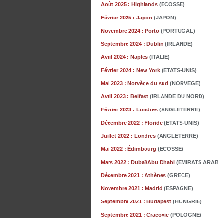
Août 2025 :
Highlands
(ECOSSE)
Février 2025 :
Japon
(JAPON)
Novembre 2024 :
Porto
(PORTUGAL)
Septembre 2024 :
Dublin
(IRLANDE)
Avril 2024 :
Naples
(ITALIE)
Février 2024 :
New York
(ETATS-UNIS)
Mai 2023 :
Norvège du sud
(NORVEGE)
Avril 2023 :
Belfast
(IRLANDE DU NORD)
Février 2023 :
Londres
(ANGLETERRE)
Décembre 2022 :
Floride
(ETATS-UNIS)
Juillet 2022 :
Londres
(ANGLETERRE)
Mai 2022 :
Édimbourg
(ECOSSE)
Mars 2022 :
Dubaï/Abu Dhabi
(EMIRATS ARAB
Décembre
2021 :
Athènes
(GRECE)
Novembre
2021 :
Madrid
(ESPAGNE)
Septembre 2021 :
Budapest
(HONGRIE)
Septembre 2021 :
Cracovie
(POLOGNE)