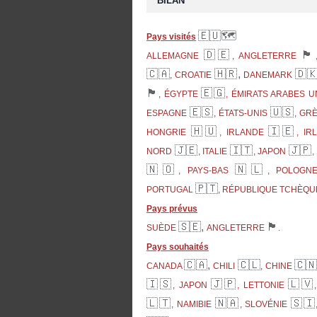
BILAN
🇪🇺🗺
Pays visités
🇩🇪
🏴󠁧󠁢󠁥󠁮󠁧󠁿
ALLEMAGNE
, ANGLETERRE
🇨🇦
🇭🇷,
🇩
, CROATIE
DANEMARK
🏴󠁧󠁢󠁳󠁣󠁴󠁿
🇪🇬
, ÉGYPTE
, ÉMIRATS ARABES U
🇪🇸
🇺🇸
ESPAGNE
, ÉTATS-UNIS
, GR
🇭🇺
🇮🇪
HONGRIE
, IRLANDE
, I
🇯🇪
🇮🇹
🇯🇵
NORD
, ITALIE
, JAPON
,
🇳🇴
🇳🇱
, PAYS-BAS
, POLOG
🇵🇹
PORTUGAL
, RÉPUBLIQUE TCHÈQ
Pays prévus
🇸🇪,
🏴󠁧󠁢󠁥󠁮󠁧󠁿
SUÈDE
ANGLETERRE
.
Pays souhaités
🇨🇦,
🇨🇱
🇨
CANADA
CHILI
, CHINE
🇮🇸
🇯🇵
🇱🇻
, JAPON
, LETTONIE
🇱🇹
🇳🇦
🇸🇮
, NAMIBIE
, SLOVÉNIE