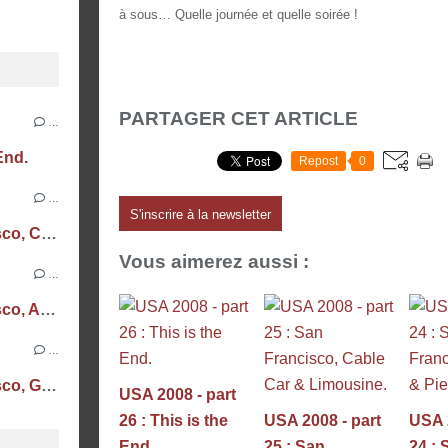
à sous… Quelle journée et quelle soirée !
PARTAGER CET ARTICLE
…
End.
Repost
0
…
S'inscrire à la newsletter
USA 2008 - part 25 : San Francisco, Cable Car & Limousine.
Vous aimerez aussi :
…
USA 2008 - part 24 : San Francisco, Alcatraz & Pier 39.
…
USA 2008 - part 23 : San Francisco, Golden Gate & Twin Peaks.
USA 2008 - part
26 : This is the
USA 2008 - part
USA 2
End.
25 : San
24 : 