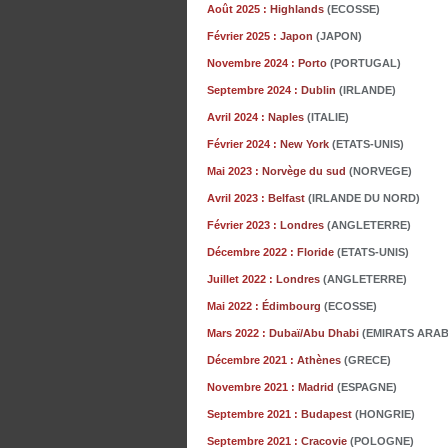
Août 2025 :
Highlands
(ECOSSE)
Février 2025 :
Japon
(JAPON)
Novembre 2024 :
Porto
(PORTUGAL)
Septembre 2024 :
Dublin
(IRLANDE)
Avril 2024 :
Naples
(ITALIE)
Février 2024 :
New York
(ETATS-UNIS)
Mai 2023 :
Norvège du sud
(NORVEGE)
Avril 2023 :
Belfast
(IRLANDE DU NORD)
Février 2023 :
Londres
(ANGLETERRE)
Décembre 2022 :
Floride
(ETATS-UNIS)
Juillet 2022 :
Londres
(ANGLETERRE)
Mai 2022 :
Édimbourg
(ECOSSE)
Mars 2022 :
Dubaï/Abu Dhabi
(EMIRATS ARAB
Décembre
2021 :
Athènes
(GRECE)
Novembre
2021 :
Madrid
(ESPAGNE)
Septembre 2021 :
Budapest
(HONGRIE)
Septembre 2021 :
Cracovie
(POLOGNE)