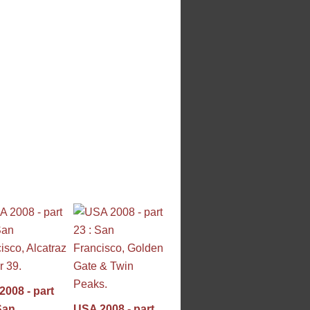
008 - part
San
USA 2008 - part