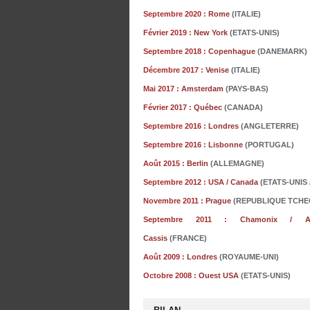
Septembre 2020 :
Rome
(ITALIE)
Février 2019 :
New York
(ETATS-UNIS)
Septembre 2018 :
Copenhague
(DANEMARK)
Décembre 2017 :
Venise
(ITALIE)
Mai
2017 :
Amsterdam
(PAYS-BAS)
Février 2017 :
Québec
(CANADA)
Septembre 2016 :
Londres
(ANGLETERRE)
Septembre 2016 :
Lisbonne
(PORTUGAL)
Août 2015 :
Berlin
(ALLEMAGNE)
Septembre 2012 :
USA / Canada
(ETATS-UNIS
Novembre 2011 :
Prague
(REPUBLIQUE TCHE
Septembre 2011 :
Chamonix / A
Cassis
(FRANCE)
Août 2009 :
Londres
(ROYAUME-UNI)
Octobre 2008 :
Ouest USA
(ETATS-UNIS)