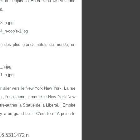
près du Tropicana Hotel et du MGM Grand
d.
’un des plus grands hôtels du monde, on
r aller vers le New York New York. La rue
 lot, à sa façon, comme le New York New
tre-autres
la Statue
de
la Liberté
, l’Empire
y a un grand huit ! C’est fou ! A peine le