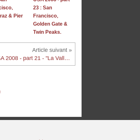
cisco,
23 : San
raz & Pier
Francisco,
Golden Gate &
Twin Peaks.
USA 2008 - part 21 - "La Vallée de la Mort, Death Valley"