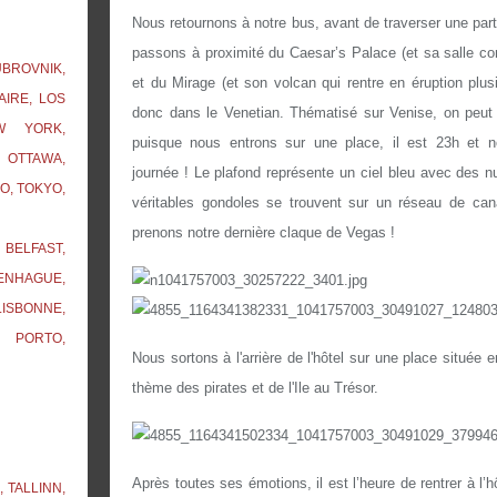
Nous retournons à notre bus, avant de traverser une part
passons à proximité du Caesar’s Palace (et sa salle con
UBROVNIK,
et du Mirage (et son volcan qui rentre en éruption plus
AIRE, LOS
donc dans le Venetian. Thématisé sur Venise, on peut 
W YORK,
puisque nous entrons sur une place, il est 23h et n
 OTTAWA,
journée ! Le plafond représente un ciel bleu avec des 
O, TOKYO,
véritables gondoles se trouvent sur un réseau de cana
prenons notre dernière claque de Vegas !
BELFAST,
ENHAGUE,
ISBONNE,
, PORTO,
Nous sortons à l'arrière de l'hôtel sur une place située 
thème des pirates et de l'Ile au Trésor.
Après toutes ses émotions, il est l’heure de rentrer à l
 TALLINN,