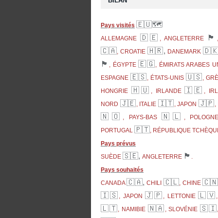
BILAN
🇪🇺🗺
Pays visités
🇩🇪
🏴󠁧󠁢󠁥󠁮󠁧󠁿
ALLEMAGNE
, ANGLETERRE
🇨🇦
🇭🇷,
🇩
, CROATIE
DANEMARK
🏴󠁧󠁢󠁳󠁣󠁴󠁿
🇪🇬
, ÉGYPTE
, ÉMIRATS ARABES U
🇪🇸
🇺🇸
ESPAGNE
, ÉTATS-UNIS
, GR
🇭🇺
🇮🇪
HONGRIE
, IRLANDE
, I
🇯🇪
🇮🇹
🇯🇵
NORD
, ITALIE
, JAPON
,
🇳🇴
🇳🇱
, PAYS-BAS
, POLOG
🇵🇹
PORTUGAL
, RÉPUBLIQUE TCHÈQ
Pays prévus
🇸🇪,
🏴󠁧󠁢󠁥󠁮󠁧󠁿
SUÈDE
ANGLETERRE
.
Pays souhaités
🇨🇦,
🇨🇱
🇨
CANADA
CHILI
, CHINE
🇮🇸
🇯🇵
🇱🇻
, JAPON
, LETTONIE
🇱🇹
🇳🇦
🇸🇮
, NAMIBIE
, SLOVÉNIE