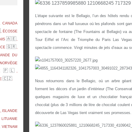
L’étape suivante est le Bellagio, l’un des hôtels rendu
, CANADA
pénétrons dans un hall luxueux où les plafonds sont gar

, ÉCOSSE
spectacle de fontaine (The Fountains at Bellagio) va av
🇦🇪
NIS
,
Tour
Eiffel
et l’Arc de Triomphe du Paris Las Vega
🇬🇷
ÈCE
,
spectacle commence. Vingt minutes de jets d’eaux au so
RLANDE DU
 NORVÈGE
🇵🇱
NE
,
🇨🇿
UE
.
Nous retournons dans le Bellagio, où un arbre géan
forment les décors d’un jardin d’intérieur (The Conservat
quelques magasins de luxe et un chocolatier frança
chocolat (plus de 3 millions de litre de chocolat coulent

, ISLANDE
découverte de Las Vegas tient vraiment ses promesses.
, LITUANIE
, VIETNAM