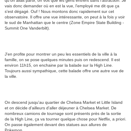
qu'on allait partir, on voit que les gens entrent dans l'attraction. Je
vais donc demander où en est la vue, l'employé me dit que ça
s'est dégagé. Ouf ! Nous montons donc rapidement sur cet
observatoire. Il offre une vue intéressante, on peut à la fois y voir
le sud de Manhattan que le centre (Zone Empire State Building -
Summit One Vanderbilt).
J'en profite pour montrer un peu les essentiels de la ville à la
famille, on se pose quelques minutes puis on redescend. Il est
environ 11h15, on enchaine par la balade sur la High Line.
Toujours aussi sympathique, cette balade offre une autre vue de
la ville.
On descend jusqu'au quartier de Chelsea Market et Little Island
et on décide d'ailleurs d'aller déjeuner à Chelsea Market. De
nombreux camions de tournage sont présents près de la sortie
de la High Line, ça va tourner quelque chose pour Netflix, a priori.
On passe également devant des statues aux allures de
Pokemon.