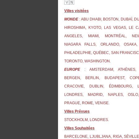
🇻🇳
Villes visitées
MONDE
: ABU DHABI, BOSTON, DUBAÏ, D
HIROSHIMA, KYOTO, LAS VEGAS, LE C
ANGELES, MIAMI, MONTRÉAL, NE
NIAGARA FALLS, ORLANDO, OSAKA,
PHILADELPHIE, QUÉBEC, SAN FRANCISC
TORONTO, WASHINGTON.
EUROPE
: AMSTERDAM, ATHÈNES, 
BERGEN, BERLIN, BUDAPEST, COP
CRACOVIE, DUBLIN, ÉDIMBOURG, L
LONDRES, MADRID, NAPLES, OSLO
PRAGUE, ROME, VENISE.
Villes Prévues
STOCKHOLM, LONDRES.
Villes Souhaitées
BARCELONE, LJUBLJANA, RIGA, SÉVILLE,