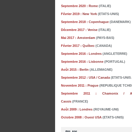
Septembre 2020 :
Rome
(ITALIE)
Février 2019 :
New York
(ETATS-UNIS)
Septembre 2018 :
Copenhague
(DANEMARK)
Décembre 2017 :
Venise
(ITALIE)
Mai
2017 :
Amsterdam
(PAYS-BAS)
Février 2017 :
Québec
(CANADA)
Septembre 2016 :
Londres
(ANGLETERRE)
Septembre 2016 :
Lisbonne
(PORTUGAL)
Août 2015 :
Berlin
(ALLEMAGNE)
Septembre 2012 :
USA / Canada
(ETATS-UNIS
Novembre 2011 :
Prague
(REPUBLIQUE TCHE
Septembre 2011 :
Chamonix / A
Cassis
(FRANCE)
Août 2009 :
Londres
(ROYAUME-UNI)
Octobre 2008 :
Ouest USA
(ETATS-UNIS)