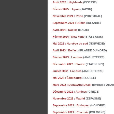
Août 2025 :
Highlands
(ECOSSE)
Février 2025 :
Japon
(JAPON)
Novembre 2024 :
Porto
(PORTUGAL)
Septembre 2024 :
Dublin
(IRLANDE)
Avril 2024 :
Naples
(ITALIE)
Février 2024 :
New York
(ETATS-UNIS)
Mai 2023 :
Norvège du sud
(NORVEGE)
Avril 2023 :
Belfast
(IRLANDE DU NORD)
Février 2023 :
Londres
(ANGLETERRE)
Décembre 2022 :
Floride
(ETATS-UNIS)
Juillet 2022 :
Londres
(ANGLETERRE)
Mai 2022 :
Édimbourg
(ECOSSE)
Mars 2022 :
Dubaï/Abu Dhabi
(EMIRATS ARAB
Décembre
2021 :
Athènes
(GRECE)
Novembre
2021 :
Madrid
(ESPAGNE)
Septembre 2021 :
Budapest
(HONGRIE)
Septembre 2021 :
Cracovie
(POLOGNE)