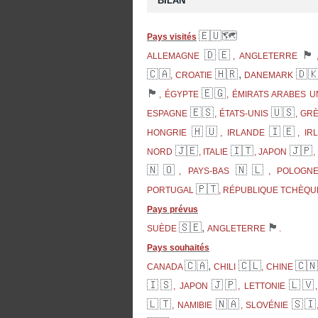
BILAN
🇪🇺🗺
Pays visités
🇩🇪
🏴󠁧󠁢󠁥󠁮󠁧󠁿
ALLEMAGNE
, ANGLETERRE
🇨🇦
🇭🇷,
🇩
, CROATIE
DANEMARK
🏴󠁧󠁢󠁳󠁣󠁴󠁿
🇪🇬
, ÉGYPTE
, ÉMIRATS ARABES U
🇪🇸
🇺🇸
ESPAGNE
, ÉTATS-UNIS
, GR
🇭🇺
🇮🇪
HONGRIE
, IRLANDE
, I
🇯🇪
🇮🇹
🇯🇵
NORD
, ITALIE
, JAPON
,
🇳🇴
🇳🇱
, PAYS-BAS
, POLOG
🇵🇹
PORTUGAL
, RÉPUBLIQUE TCHÈQ
Pays prévus
🇸🇪,
🏴󠁧󠁢󠁥󠁮󠁧󠁿
SUÈDE
ANGLETERRE
.
Pays souhaités
🇨🇦,
🇨🇱
🇨
CANADA
CHILI
, CHINE
🇮🇸
🇯🇵
🇱🇻
, JAPON
, LETTONIE
🇱🇹
🇳🇦
🇸🇮
, NAMIBIE
, SLOVÉNIE