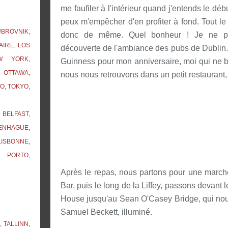
me faufiler à l'intérieur quand j'entends le dé
peux m'empêcher d'en profiter à fond. Tout le
UBROVNIK,
donc de même. Quel bonheur ! Je ne p
AIRE, LOS
découverte de l'ambiance des pubs de Dublin. A
W YORK,
Guinness pour mon anniversaire, moi qui ne boi
 OTTAWA,
nous nous retrouvons dans un petit restaurant,
O, TOKYO,
BELFAST,
ENHAGUE,
ISBONNE,
, PORTO,
Après le repas, nous partons pour une march
Bar, puis le long de la Liffey, passons devan
House jusqu'au Sean O'Casey Bridge, qui nou
Samuel Beckett, illuminé.
 TALLINN,