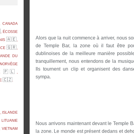
, CANADA

, ÉCOSSE
Alors que la nuit commence à arriver, nous s
🇦🇪
NIS
,
de Temple Bar, la zone où il faut être pou
🇬🇷
ÈCE
,
dublinoises de la meilleure manière possib
RLANDE DU
tranquillement, nous entendons de la musique
 NORVÈGE
Ils tournent un clip et organisent des danse
🇵🇱
NE
,
sympa.
🇨🇿
UE
.

, ISLANDE
, LITUANIE
Nous arrivons maintenant devant le Temple Ba
, VIETNAM
la zone. Le monde est présent dedans et dehors