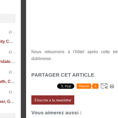
…
Dublin Septembre 2024 - p5 Trinity College, Dublin Portal et Docks
Nous retournons à l'hôtel après cette tr
…
dublinoise.
Dublin Septembre 2024 - p4 Glendalough, Kilkenny et PS: I Love You
…
PARTAGER CET ARTICLE
Dublin Septembre 2024 - p3 Howth, Cliff et Oscar Wilde
Repost
0
…
S'inscrire à la newsletter
Dublin Septembre 2024 - p2 Moher, Galway et claquettes
Vous aimerez aussi :