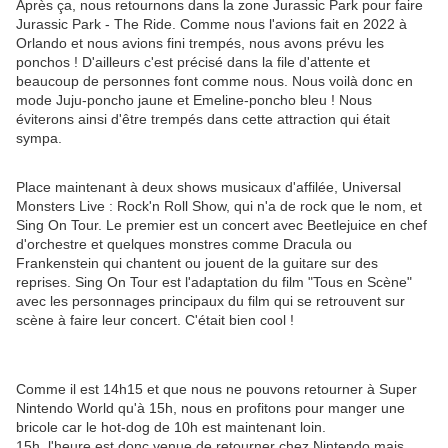
Après ça, nous retournons dans la zone Jurassic Park pour faire
Jurassic Park - The Ride. Comme nous l'avions fait en 2022 à
Orlando et nous avions fini trempés, nous avons prévu les
ponchos ! D'ailleurs c'est précisé dans la file d'attente et
beaucoup de personnes font comme nous. Nous voilà donc en
mode Juju-poncho jaune et Emeline-poncho bleu ! Nous
éviterons ainsi d'être trempés dans cette attraction qui était
sympa.
Place maintenant à deux shows musicaux d'affilée, Universal
Monsters Live : Rock'n Roll Show, qui n'a de rock que le nom, et
Sing On Tour. Le premier est un concert avec Beetlejuice en chef
d'orchestre et quelques monstres comme Dracula ou
Frankenstein qui chantent ou jouent de la guitare sur des
reprises. Sing On Tour est l'adaptation du film "Tous en Scène"
avec les personnages principaux du film qui se retrouvent sur
scène à faire leur concert. C'était bien cool !
Comme il est 14h15 et que nous ne pouvons retourner à Super
Nintendo World qu'à 15h, nous en profitons pour manger une
bricole car le hot-dog de 10h est maintenant loin.
15h, l'heure est donc venue de retourner chez Nintendo mais