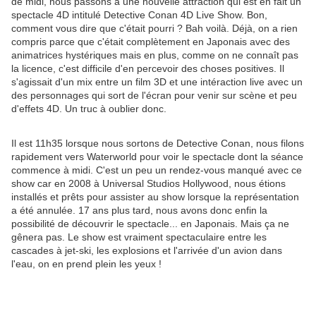
de midi, nous passons à une nouvelle attraction qui est en fait un
spectacle 4D intitulé Detective Conan 4D Live Show. Bon,
comment vous dire que c'était pourri ? Bah voilà. Déjà, on a rien
compris parce que c'était complètement en Japonais avec des
animatrices hystériques mais en plus, comme on ne connaît pas
la licence, c'est difficile d'en percevoir des choses positives. Il
s'agissait d'un mix entre un film 3D et une intéraction live avec un
des personnages qui sort de l'écran pour venir sur scène et peu
d'effets 4D. Un truc à oublier donc.
Il est 11h35 lorsque nous sortons de Detective Conan, nous filons
rapidement vers Waterworld pour voir le spectacle dont la séance
commence à midi. C'est un peu un rendez-vous manqué avec ce
show car en 2008 à Universal Studios Hollywood, nous étions
installés et prêts pour assister au show lorsque la représentation
a été annulée. 17 ans plus tard, nous avons donc enfin la
possibilité de découvrir le spectacle... en Japonais. Mais ça ne
gênera pas. Le show est vraiment spectaculaire entre les
cascades à jet-ski, les explosions et l'arrivée d'un avion dans
l'eau, on en prend plein les yeux !